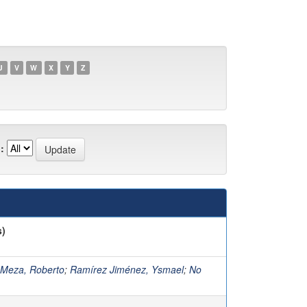
U
V
W
X
Y
Z
:
s)
 Meza, Roberto
;
Ramírez Jiménez, Ysmael
;
No