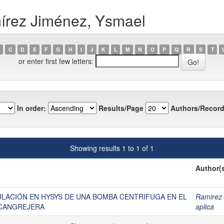
írez Jiménez, Ysmael
C
D
E
F
G
H
I
J
K
L
M
N
O
P
Q
R
S
T
or enter first few letters:
In order:
Results/Page
Authors/Record
Showing results 1 to 1 of 1
Author(
LACIÓN EN HYSYS DE UNA BOMBA CENTRIFUGA EN EL
Ramirez
CANGREJERA
aplica