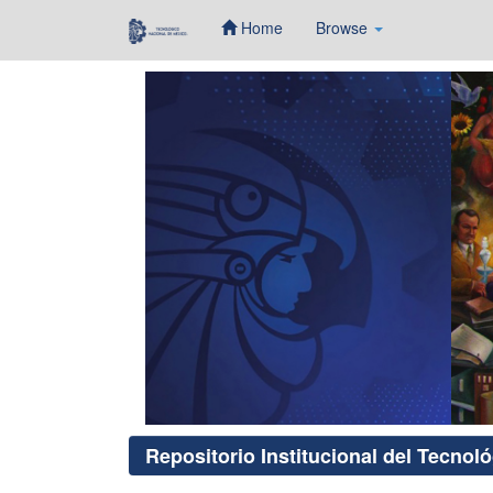
Home
Browse
Skip
navigation
Repositorio Institucional del Tecnol