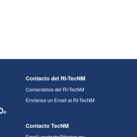
Contacto del RI-TecNM
Comentarios del RI-TecNM
Envíanos un Email al RI-TecNM
Contacto TecNM
Email: contacto@tecnm.mx