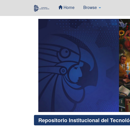
Home
Browse
Skip
navigation
Repositorio Institucional del Tecnol