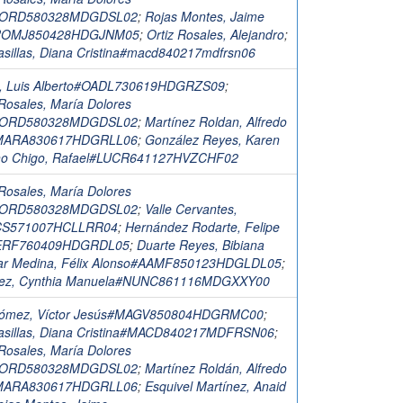
#RORD580328MDGDSL02
;
Rojas Montes, Jaime
l#ROMJ850428HDGJNM05
;
Ortiz Rosales, Alejandro
;
asillas, Diana Cristina#macd840217mdfrsn06
z, Luis Alberto#OADL730619HDGRZS09
;
Rosales, María Dolores
#RORD580328MDGDSL02
;
Martínez Roldan, Alfredo
#MARA830617HDGRLL06
;
González Reyes, Karen
ho Chigo, Rafael#LUCR641127HVZCHF02
Rosales, María Dolores
#RORD580328MDGDSL02
;
Valle Cervantes,
ACS571007HCLLRR04
;
Hernández Rodarte, Felipe
ERF760409HDGRDL05
;
Duarte Reyes, Bibiana
ar Medina, Félix Alonso#AAMF850123HDGLDL05
;
ez, Cynthia Manuela#NUNC861116MDGXXY00
Gómez, Víctor Jesús#MAGV850804HDGRMC00
;
asillas, Diana Cristina#MACD840217MDFRSN06
;
Rosales, María Dolores
#RORD580328MDGDSL02
;
Martínez Roldán, Alfredo
#MARA830617HDGRLL06
;
Esquivel Martínez, Anaid