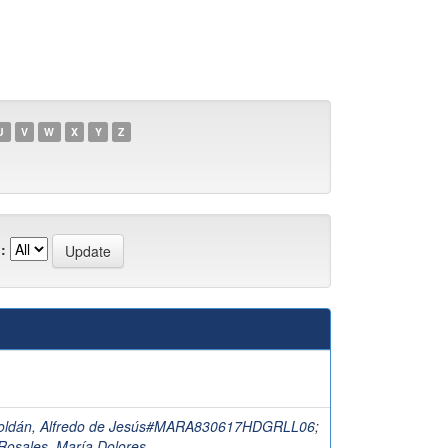
U
V
W
X
Y
Z
:
Roldán, Alfredo de Jesús#MARA830617HDGRLL06
;
Rosales, María Dolores