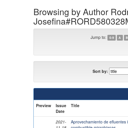
Browsing by Author Rod
Josefina#RORD58032
Jump to:
0-9
A
B
Sort by:
Preview
Issue
Title
Date
2021-
Aprovechamiento de efluentes i
11-18
combustible microbianas