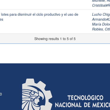
Michelle
;
R
Cristóba
lotes para disminuir el ciclo productivo y el uso de
Lucho Chig
es
Armando#
María Dol
Robles, Citl
Showing results 1 to 5 of 5
30