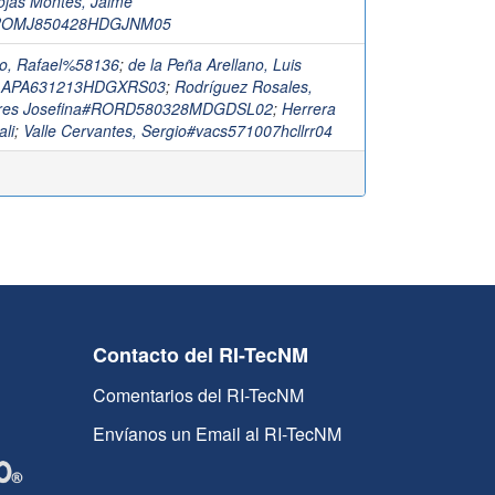
ojas Montes, Jaime
l#ROMJ850428HDGJNM05
o, Rafael%58136
;
de la Peña Arellano, Luis
LAPA631213HDGXRS03
;
Rodríguez Rosales,
ores Josefina#RORD580328MDGDSL02
;
Herrera
ali
;
Valle Cervantes, Sergio#vacs571007hcllrr04
Contacto del RI-TecNM
Comentarios del RI-TecNM
Envíanos un Email al RI-TecNM