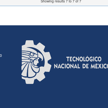
Showing results 7 to 7 of 7
30