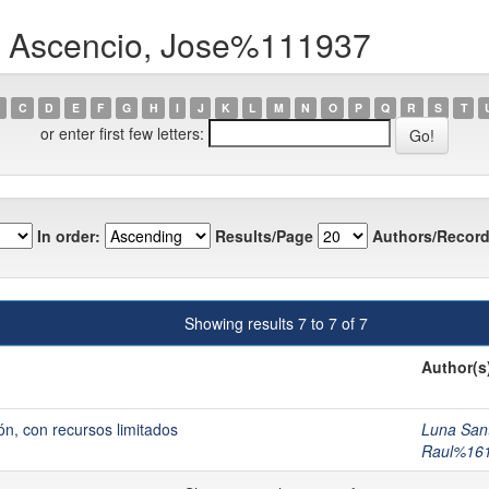
z Ascencio, Jose%111937
C
D
E
F
G
H
I
J
K
L
M
N
O
P
Q
R
S
T
or enter first few letters:
In order:
Results/Page
Authors/Record
Showing results 7 to 7 of 7
Author(s
ión, con recursos limitados
Luna San
Raul%16