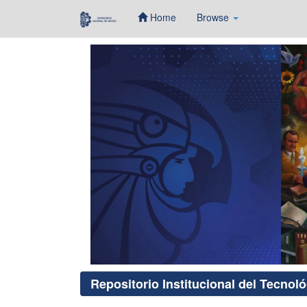
Home
Browse
Skip
navigation
Repositorio Institucional del Tecnol