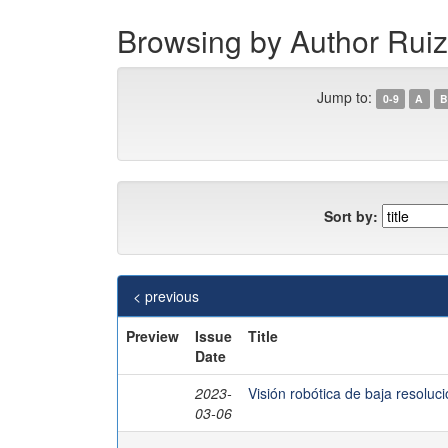
Browsing by Author Rui
Jump to:
0-9
A
B
Sort by:
< previous
Preview
Issue
Title
Date
2023-
Visión robótica de baja resoluc
03-06