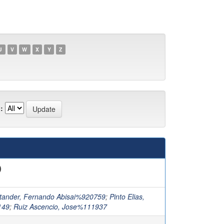
U
V
W
X
Y
Z
:
)
tander, Fernando Abisai%920759
;
Pinto Elias,
149
;
Ruiz Ascencio, Jose%111937