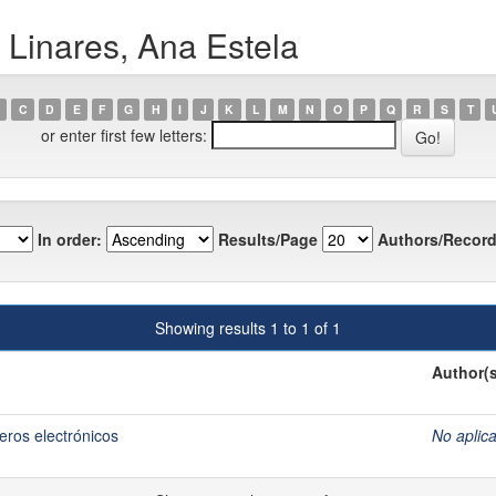
 Linares, Ana Estela
C
D
E
F
G
H
I
J
K
L
M
N
O
P
Q
R
S
T
or enter first few letters:
In order:
Results/Page
Authors/Record
Showing results 1 to 1 of 1
Author(s
eros electrónicos
No aplic