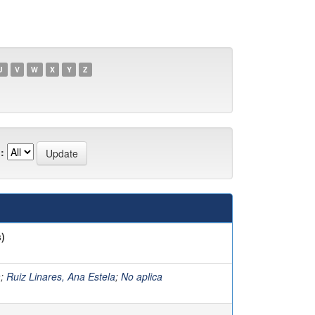
U
V
W
X
Y
Z
:
)
a
;
Ruiz Linares, Ana Estela
;
No aplica