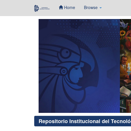
Home
Browse
Skip
navigation
Repositorio Institucional del Tecnol