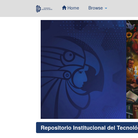
Home
Browse
Skip
navigation
Repositorio Institucional del Tecnol