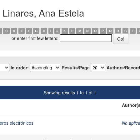
 Linares, Ana Estela
C
D
E
F
G
H
I
J
K
L
M
N
O
P
Q
R
S
T
or enter first few letters:
In order:
Results/Page
Authors/Record
Showing results 1 to 1 of 1
Author(s
eros electrónicos
No aplic