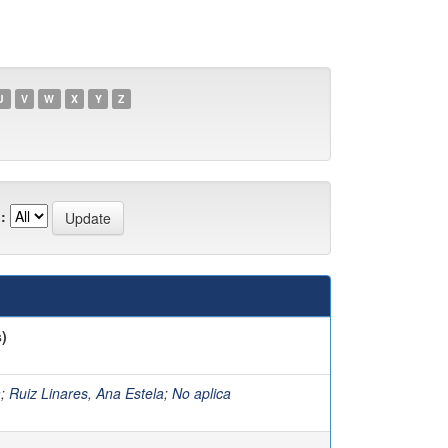
U
V
W
X
Y
Z
:
)
a
;
Ruiz Linares, Ana Estela
;
No aplica