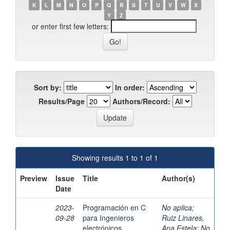
K
L
M
N
O
P
Q
R
S
T
U
V
W
X
Y
Z
or enter first few letters:
Sort by:
In order:
Results/Page
Authors/Record:
Showing results 1 to 1 of 1
Preview
Issue
Title
Author(s)
Date
2023-
Programación en C
No aplica
;
09-28
para Ingenieros
Ruiz Linares,
electrónicos
Ana Estela
;
No