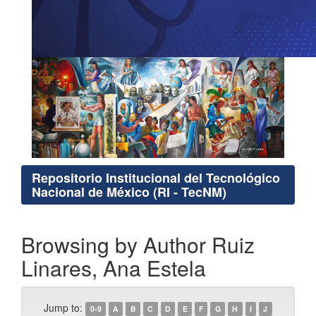
Repositorio Institucional del Tecnológico
Nacional de México (RI - TecNM)
Browsing by Author Ruiz
Linares, Ana Estela
Jump to:
0-9
A
B
C
D
E
F
G
H
I
J