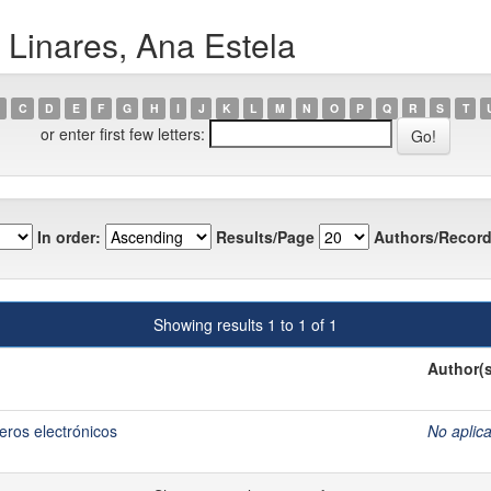
 Linares, Ana Estela
C
D
E
F
G
H
I
J
K
L
M
N
O
P
Q
R
S
T
or enter first few letters:
In order:
Results/Page
Authors/Record
Showing results 1 to 1 of 1
Author(s
eros electrónicos
No aplic