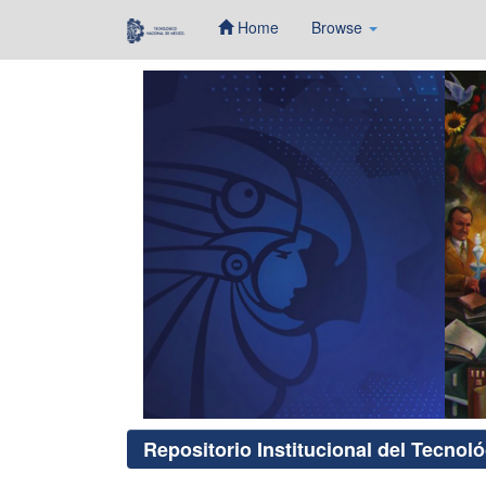
Home
Browse
Skip
navigation
Repositorio Institucional del Tecnol