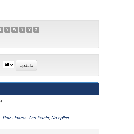
U
V
W
X
Y
Z
:
)
a
;
Ruiz Linares, Ana Estela
;
No aplica