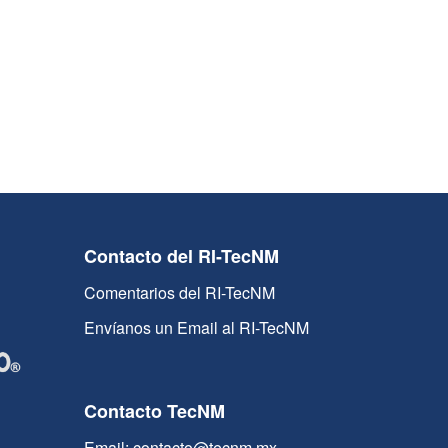
Contacto del RI-TecNM
Comentarios del RI-TecNM
Envíanos un Email al RI-TecNM
Contacto TecNM
Email: contacto@tecnm.mx