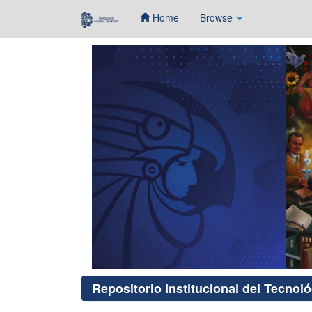
Home
Browse
Skip
navigation
Repositorio Institucional del Tecnol