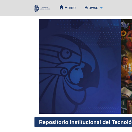
Home
Browse
Skip
navigation
Repositorio Institucional del Tecnol