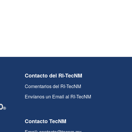
Contacto del RI-TecNM
Comentarios del RI-TecNM
Envíanos un Email al RI-TecNM
Contacto TecNM
Email: contacto@tecnm.mx