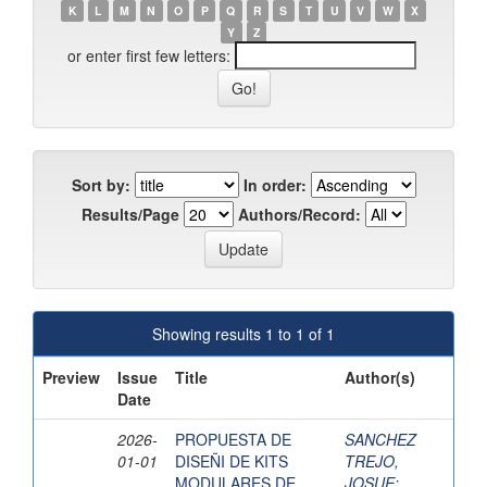
K
L
M
N
O
P
Q
R
S
T
U
V
W
X
Y
Z
or enter first few letters:
Sort by:
In order:
Results/Page
Authors/Record:
Showing results 1 to 1 of 1
Preview
Issue
Title
Author(s)
Date
2026-
PROPUESTA DE
SANCHEZ
01-01
DISEÑI DE KITS
TREJO,
MODULARES DE
JOSUE
;