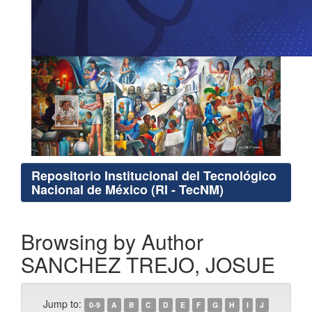
Repositorio Institucional del Tecnológico
Nacional de México (RI - TecNM)
Browsing by Author
SANCHEZ TREJO, JOSUE
Jump to:
0-9
A
B
C
D
E
F
G
H
I
J