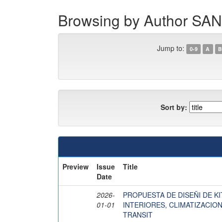
Browsing by Author S
Jump to:
0-9
A
B
Sort by:
Preview
Issue
Title
Date
2026-
PROPUESTA DE DISEÑI DE K
01-01
INTERIORES, CLIMATIZACIO
TRANSIT