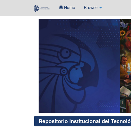
Home
Browse
Skip
navigation
Repositorio Institucional del Tecnol