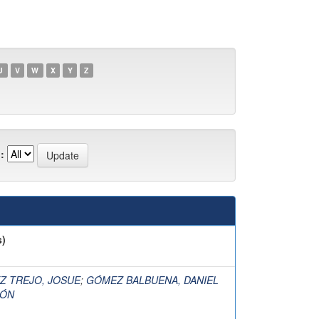
U
V
W
X
Y
Z
:
s)
Z TREJO, JOSUE
;
GÓMEZ BALBUENA, DANIEL
EÓN