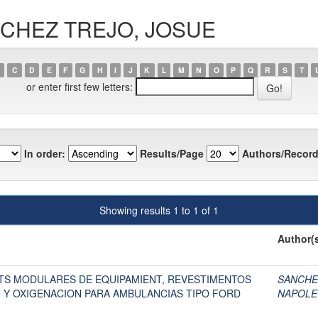
ANCHEZ TREJO, JOSUE
C
D
E
F
G
H
I
J
K
L
M
N
O
P
Q
R
S
T
or enter first few letters:
In order:
Results/Page
Authors/Record
Showing results 1 to 1 of 1
Author(
ITS MODULARES DE EQUIPAMIENT, REVESTIMENTOS
SANCHE
N Y OXIGENACION PARA AMBULANCIAS TIPO FORD
NAPOL