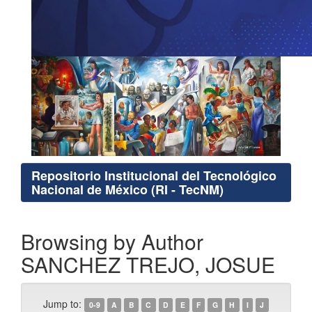
Repositorio Institucional del Tecnológico
Nacional de México (RI - TecNM)
Browsing by Author
SANCHEZ TREJO, JOSUE
Jump to:
0-9
A
B
C
D
E
F
G
H
I
J