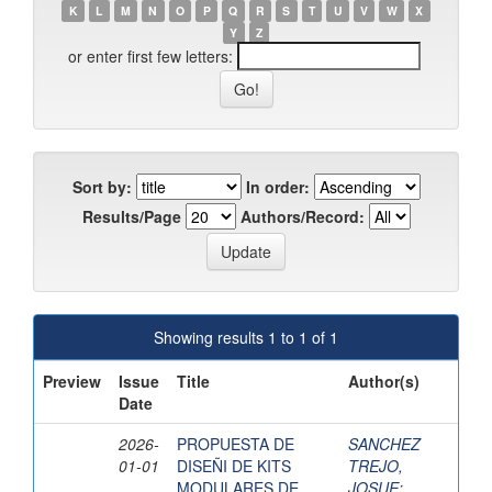
K
L
M
N
O
P
Q
R
S
T
U
V
W
X
Y
Z
or enter first few letters:
Sort by:
In order:
Results/Page
Authors/Record:
Showing results 1 to 1 of 1
Preview
Issue
Title
Author(s)
Date
2026-
PROPUESTA DE
SANCHEZ
01-01
DISEÑI DE KITS
TREJO,
MODULARES DE
JOSUE
;