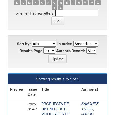
K
L
M
N
O
P
Q
R
S
T
U
V
W
X
Y
Z
or enter first few letters:
Sort by:
In order:
Results/Page
Authors/Record:
Showing results 1 to 1 of 1
Preview
Issue
Title
Author(s)
Date
2026-
PROPUESTA DE
SANCHEZ
01-01
DISEÑI DE KITS
TREJO,
MODULARES DE
JOSUE
;