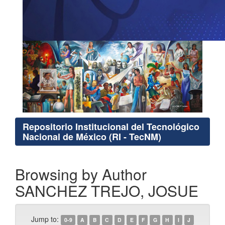
Repositorio Institucional del Tecnológico
Nacional de México (RI - TecNM)
Browsing by Author
SANCHEZ TREJO, JOSUE
Jump to:
0-9
A
B
C
D
E
F
G
H
I
J