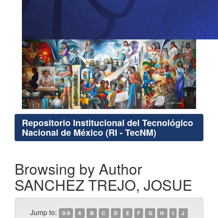
Repositorio Institucional del Tecnológico
Nacional de México (RI - TecNM)
Browsing by Author
SANCHEZ TREJO, JOSUE
Jump to:
0-9
A
B
C
D
E
F
G
H
I
J