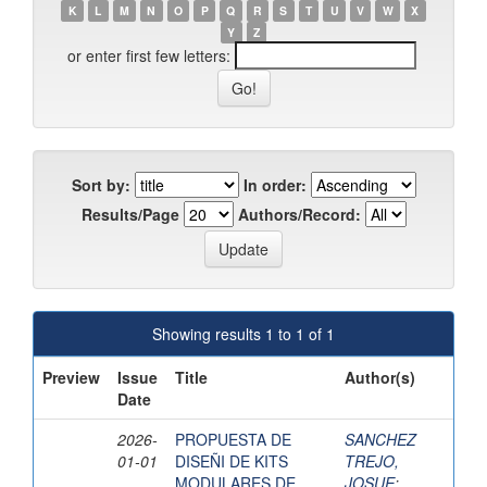
K
L
M
N
O
P
Q
R
S
T
U
V
W
X
Y
Z
or enter first few letters:
Sort by:
In order:
Results/Page
Authors/Record:
Showing results 1 to 1 of 1
Preview
Issue
Title
Author(s)
Date
2026-
PROPUESTA DE
SANCHEZ
01-01
DISEÑI DE KITS
TREJO,
MODULARES DE
JOSUE
;