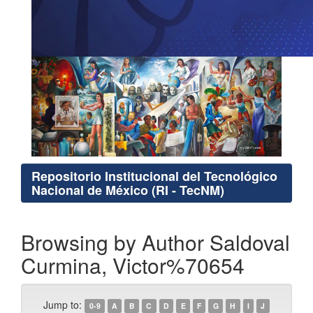
Repositorio Institucional del Tecnológico
Nacional de México (RI - TecNM)
Browsing by Author Saldoval
Curmina, Victor%70654
Jump to:
0-9
A
B
C
D
E
F
G
H
I
J