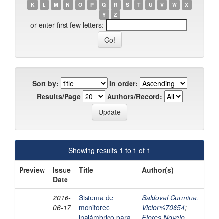
K
L
M
N
O
P
Q
R
S
T
U
V
W
X
Y
Z
or enter first few letters:
Sort by:
In order:
Results/Page
Authors/Record:
Showing results 1 to 1 of 1
Preview
Issue
Title
Author(s)
Date
2016-
Sistema de
Saldoval Curmina,
06-17
monitoreo
Victor%70654
;
inalámbrico para
Flores Novelo,