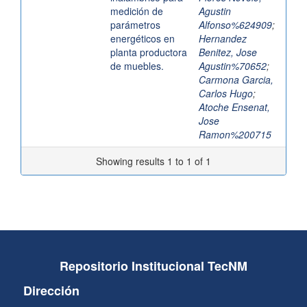
medición de
Agustin
parámetros
Alfonso%624909
;
energéticos en
Hernandez
planta productora
Benitez, Jose
de muebles.
Agustin%70652
;
Carmona Garcia,
Carlos Hugo
;
Atoche Ensenat,
Jose
Ramon%200715
Showing results 1 to 1 of 1
Repositorio Institucional TecNM
Dirección