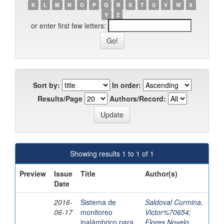
K
L
M
N
O
P
Q
R
S
T
U
V
W
X
Y
Z
or enter first few letters:
Sort by:
In order:
Results/Page
Authors/Record:
Showing results 1 to 1 of 1
Preview
Issue
Title
Author(s)
Date
2016-
Sistema de
Saldoval Curmina,
06-17
monitoreo
Victor%70654
;
inalámbrico para
Flores Novelo,