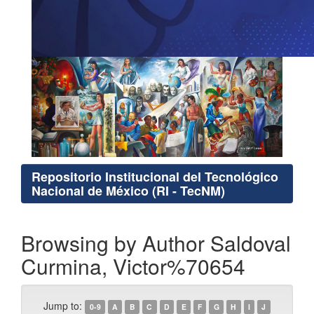
Repositorio Institucional del Tecnológico
Nacional de México (RI - TecNM)
Browsing by Author Saldoval
Curmina, Victor%70654
Jump to:
0-9
A
B
C
D
E
F
G
H
I
J