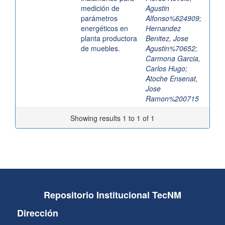
medición de
Agustin
parámetros
Alfonso%624909
;
energéticos en
Hernandez
planta productora
Benitez, Jose
de muebles.
Agustin%70652
;
Carmona Garcia,
Carlos Hugo
;
Atoche Ensenat,
Jose
Ramon%200715
Showing results 1 to 1 of 1
Repositorio Institucional TecNM
Dirección