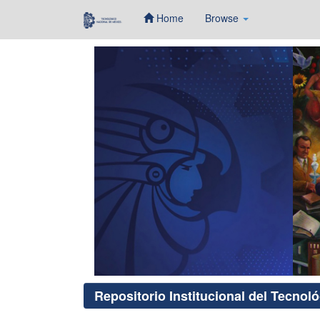
Home
Browse
Skip
navigation
Repositorio Institucional del Tecnol