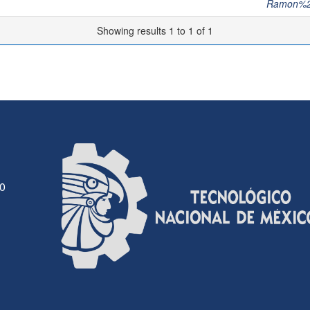
Ramon%2
Showing results 1 to 1 of 1
30