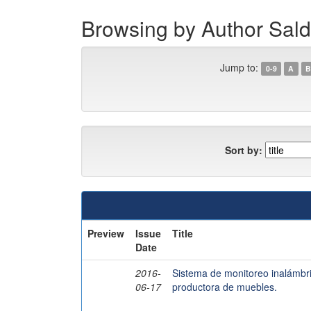
Browsing by Author Sal
Jump to:
0-9
A
B
Sort by:
Preview
Issue
Title
Date
2016-
Sistema de monitoreo inalámbr
06-17
productora de muebles.