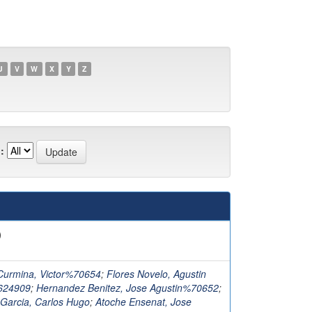
U
V
W
X
Y
Z
:
)
Curmina, Victor%70654
;
Flores Novelo, Agustin
624909
;
Hernandez Benitez, Jose Agustin%70652
;
Garcia, Carlos Hugo
;
Atoche Ensenat, Jose