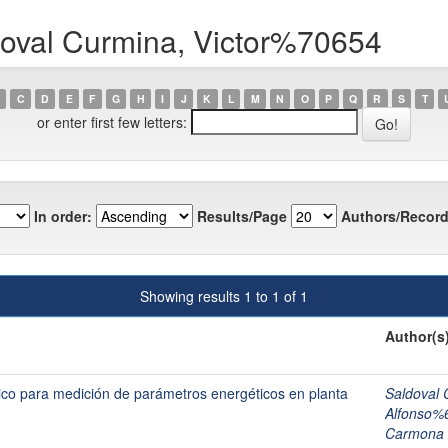
doval Curmina, Victor%70654
C
D
E
F
G
H
I
J
K
L
M
N
O
P
Q
R
S
T
or enter first few letters:
In order:
Results/Page
Authors/Record
Showing results 1 to 1 of 1
Author(s
ico para medición de parámetros energéticos en planta
Saldoval 
Alfonso%
Carmona 