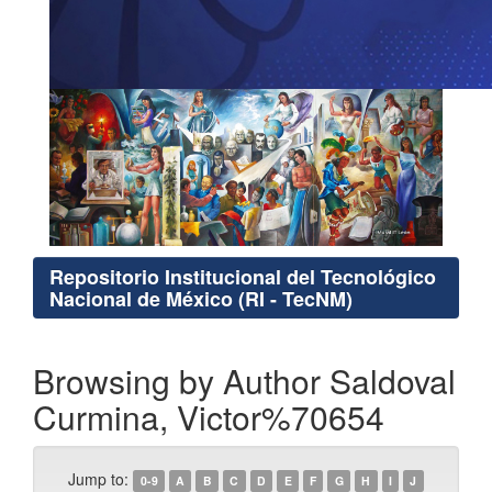
Repositorio Institucional del Tecnológico
Nacional de México (RI - TecNM)
Browsing by Author Saldoval
Curmina, Victor%70654
Jump to:
0-9
A
B
C
D
E
F
G
H
I
J