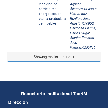
medición de
Agustin
parámetros
Alfonso%624909
;
energéticos en
Hernandez
planta productora
Benitez, Jose
de muebles.
Agustin%70652
;
Carmona Garcia,
Carlos Hugo
;
Atoche Ensenat,
Jose
Ramon%200715
Showing results 1 to 1 of 1
Repositorio Institucional TecNM
Dirección