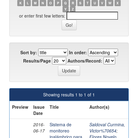
K
L
M
N
O
P
Q
R
S
T
U
V
W
X
Y
Z
or enter first few letters:
Sort by:
In order:
Results/Page
Authors/Record:
Showing results 1 to 1 of 1
Preview
Issue
Title
Author(s)
Date
2016-
Sistema de
Saldoval Curmina,
06-17
monitoreo
Victor%70654
;
inalámbrico para
Flores Novelo,