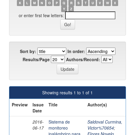
K
L
M
N
O
P
Q
R
S
T
U
V
W
X
Y
Z
or enter first few letters:
Sort by:
In order:
Results/Page
Authors/Record:
Showing results 1 to 1 of 1
Preview
Issue
Title
Author(s)
Date
2016-
Sistema de
Saldoval Curmina,
06-17
monitoreo
Victor%70654
;
inalámbrico para
Flores Novelo,