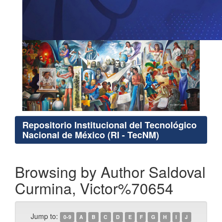
Repositorio Institucional del Tecnológico
Nacional de México (RI - TecNM)
Browsing by Author Saldoval
Curmina, Victor%70654
Jump to:
0-9
A
B
C
D
E
F
G
H
I
J