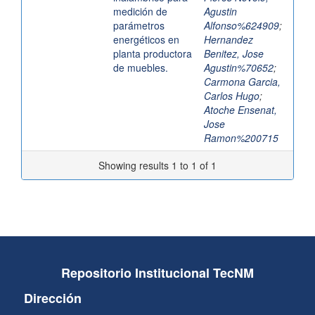
medición de
Agustin
parámetros
Alfonso%624909
;
energéticos en
Hernandez
planta productora
Benitez, Jose
de muebles.
Agustin%70652
;
Carmona Garcia,
Carlos Hugo
;
Atoche Ensenat,
Jose
Ramon%200715
Showing results 1 to 1 of 1
Repositorio Institucional TecNM
Dirección