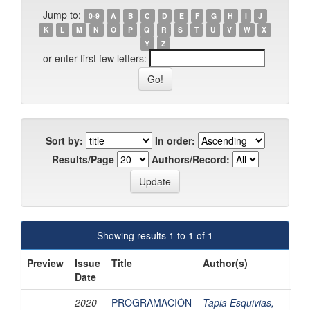
Jump to:
0-9
A
B
C
D
E
F
G
H
I
J
K
L
M
N
O
P
Q
R
S
T
U
V
W
X
Y
Z
or enter first few letters:
Sort by:
In order:
Results/Page
Authors/Record:
Showing results 1 to 1 of 1
Preview
Issue
Title
Author(s)
Date
2020-
PROGRAMACIÓN
Tapia Esquivias,