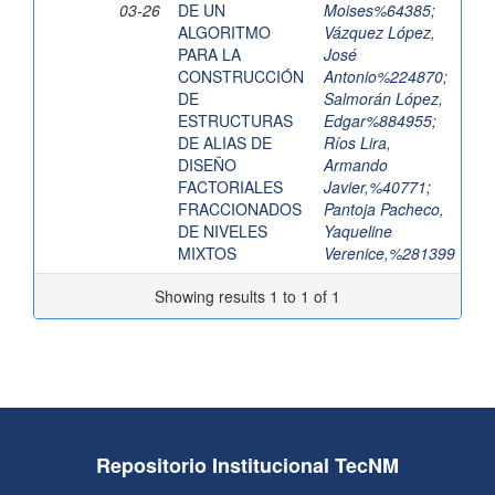
03-26
DE UN
Moises%64385
;
ALGORITMO
Vázquez López,
PARA LA
José
CONSTRUCCIÓN
Antonio%224870
;
DE
Salmorán López,
ESTRUCTURAS
Edgar%884955
;
DE ALIAS DE
Ríos Lira,
DISEÑO
Armando
FACTORIALES
Javier,%40771
;
FRACCIONADOS
Pantoja Pacheco,
DE NIVELES
Yaqueline
MIXTOS
Verenice,%281399
Showing results 1 to 1 of 1
Repositorio Institucional TecNM