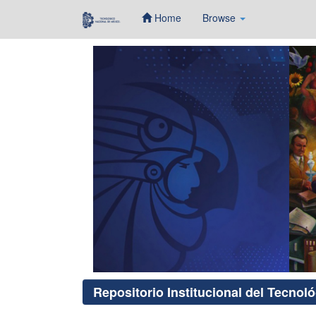
Home
Browse
Skip
navigation
Repositorio Institucional del Tecnol