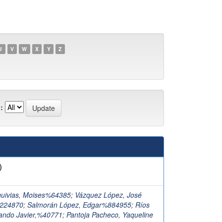
U
V
W
X
Y
Z
:
)
quivias, Moises%64385
;
Vázquez López, José
%224870
;
Salmorán López, Edgar%884955
;
Ríos
mando Javier,%40771
;
Pantoja Pacheco, Yaqueline