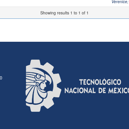
Verenice
Showing results 1 to 1 of 1
30