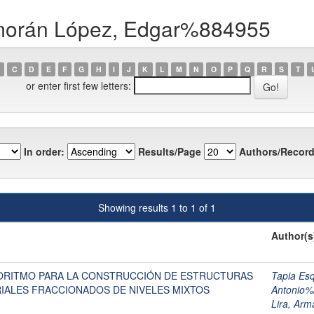
lmorán López, Edgar%884955
C
D
E
F
G
H
I
J
K
L
M
N
O
P
Q
R
S
T
or enter first few letters:
In order:
Results/Page
Authors/Record
Showing results 1 to 1 of 1
Author(s
ORITMO PARA LA CONSTRUCCIÓN DE ESTRUCTURAS
Tapia Es
RIALES FRACCIONADOS DE NIVELES MIXTOS
Antonio
Lira, Ar