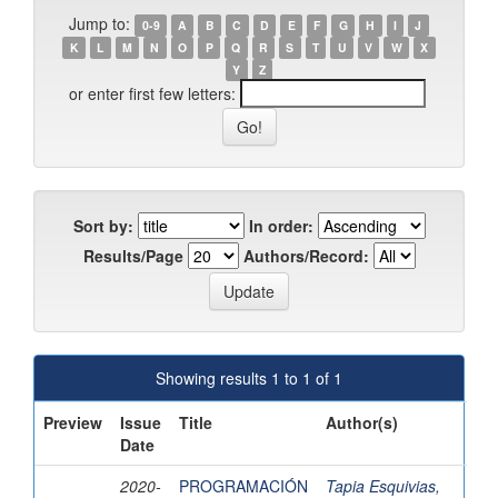
Jump to:
0-9
A
B
C
D
E
F
G
H
I
J
K
L
M
N
O
P
Q
R
S
T
U
V
W
X
Y
Z
or enter first few letters:
Sort by:
In order:
Results/Page
Authors/Record:
Showing results 1 to 1 of 1
Preview
Issue
Title
Author(s)
Date
2020-
PROGRAMACIÓN
Tapia Esquivias,