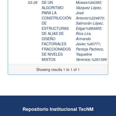
03-26
DE UN
Moises%64385
;
ALGORITMO
Vázquez López,
PARA LA
José
CONSTRUCCIÓN
Antonio%224870
;
DE
Salmorán López,
ESTRUCTURAS
Edgar%884955
;
DE ALIAS DE
Ríos Lira,
DISEÑO
Armando
FACTORIALES
Javier,%40771
;
FRACCIONADOS
Pantoja Pacheco,
DE NIVELES
Yaqueline
MIXTOS
Verenice,%281399
Showing results 1 to 1 of 1
Repositorio Institucional TecNM