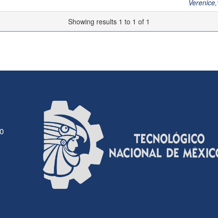
Verenice
Showing results 1 to 1 of 1
30