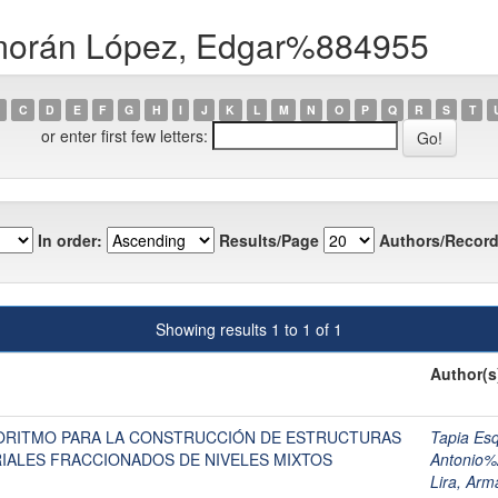
lmorán López, Edgar%884955
C
D
E
F
G
H
I
J
K
L
M
N
O
P
Q
R
S
T
or enter first few letters:
In order:
Results/Page
Authors/Record
Showing results 1 to 1 of 1
Author(s
ORITMO PARA LA CONSTRUCCIÓN DE ESTRUCTURAS
Tapia Es
RIALES FRACCIONADOS DE NIVELES MIXTOS
Antonio
Lira, Ar