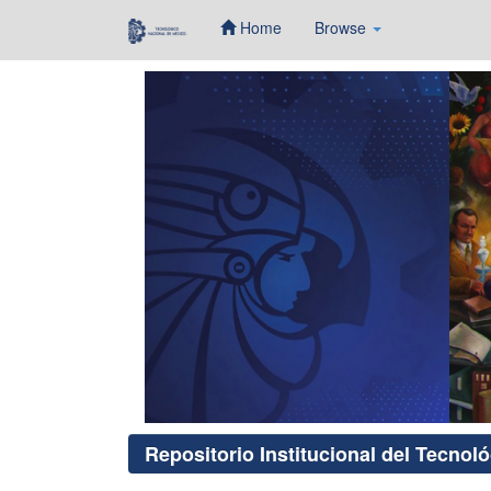
Home
Browse
Skip
navigation
Repositorio Institucional del Tecnol