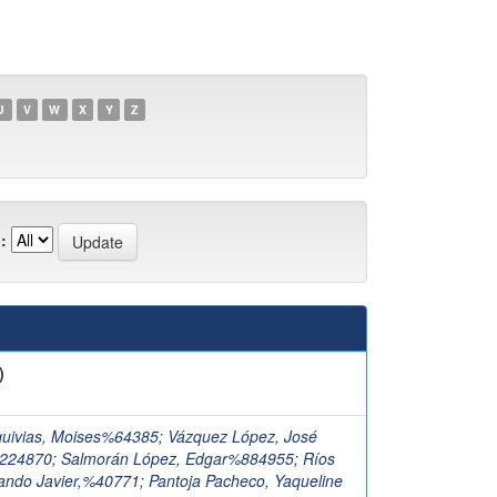
U
V
W
X
Y
Z
:
)
quivias, Moises%64385
;
Vázquez López, José
%224870
;
Salmorán López, Edgar%884955
;
Ríos
mando Javier,%40771
;
Pantoja Pacheco, Yaqueline