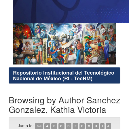
Repositorio Institucional del Tecnológico
Nacional de México (RI - TecNM)
Browsing by Author Sanchez
Gonzalez, Kathia Victoria
Jump to:
0-9
A
B
C
D
E
F
G
H
I
J