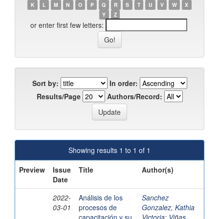
K
L
M
N
O
P
Q
R
S
T
U
V
W
X
Y
Z
or enter first few letters:
Sort by:
In order:
Results/Page
Authors/Record:
Showing results 1 to 1 of 1
Preview
Issue
Title
Author(s)
Date
2022-
Análisis de los
Sanchez
03-01
procesos de
Gonzalez, Kathia
capacitación y su
Victoria
;
Viñas