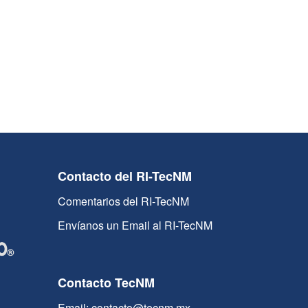
Contacto del RI-TecNM
Comentarios del RI-TecNM
Envíanos un Email al RI-TecNM
Contacto TecNM
Email: contacto@tecnm.mx