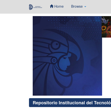
Home
Browse
Skip
navigation
Repositorio Institucional del Tecnol