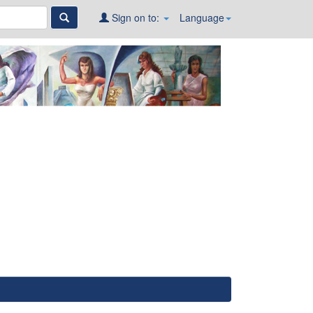
Sign on to:
Language