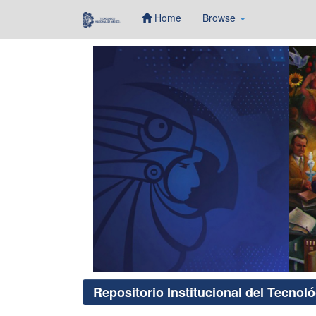
Home
Browse
Skip
navigation
Repositorio Institucional del Tecnol