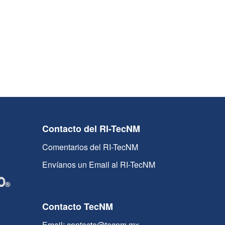
Contacto del RI-TecNM
Comentarios del RI-TecNM
Envíanos un Email al RI-TecNM
Contacto TecNM
Email: contacto@tecnm.mx