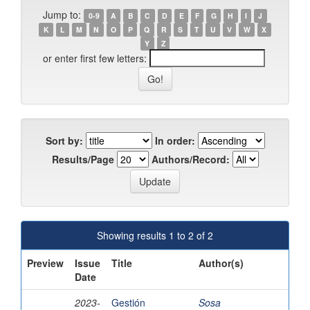
Jump to:
0-9
A
B
C
D
E
F
G
H
I
J
K
L
M
N
O
P
Q
R
S
T
U
V
W
X
Y
Z
or enter first few letters:
Sort by:
In order:
Results/Page
Authors/Record:
Showing results 1 to 2 of 2
Preview
Issue
Title
Author(s)
Date
2023-
Gestión
Sosa