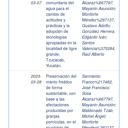
03-07
comunitaria del
Alcaraz%667797,
agua para el
Mayanin Asunción
;
cambio de
Monforte
actitudes y
Méndez%297137,
prácticas y la
Gustavo Adolfo
;
adopción de
González Herrera,
tecnologías
Edgardo Iván
;
apropiadas en la
Santos
localidad de tigre
Valencia%375284,
grande,
Raúl Alberto
Tzucacab,
Yucatán.
2023-
Preservación del
Sarmiento
03-28
manto freático
Franco%217482,
de forma
José Francisco
;
sustentable, con
Sosa
base a las
Alcaraz%667797,
afectaciones
Mayanin Asunción
;
producidas por
Maldonado Tzab,
granjas
Michel Ángel
;
porcícolas, en el
Monforte
municipio de
Mendez%297137,