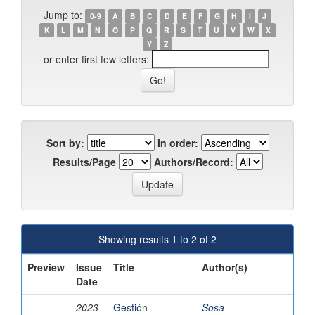
Jump to:
0-9
A
B
C
D
E
F
G
H
I
J
K
L
M
N
O
P
Q
R
S
T
U
V
W
X
Y
Z
or enter first few letters:
Sort by:
In order:
Results/Page
Authors/Record:
Showing results 1 to 2 of 2
Preview
Issue
Title
Author(s)
Date
2023-
Gestión
Sosa