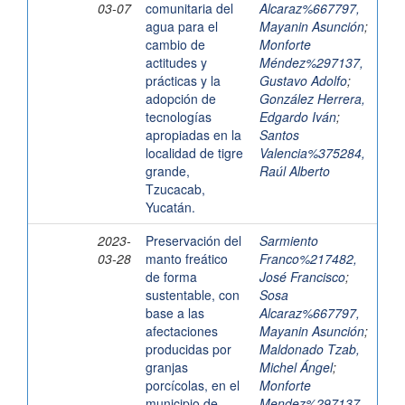
03-07
comunitaria del
Alcaraz%667797,
agua para el
Mayanin Asunción
;
cambio de
Monforte
actitudes y
Méndez%297137,
prácticas y la
Gustavo Adolfo
;
adopción de
González Herrera,
tecnologías
Edgardo Iván
;
apropiadas en la
Santos
localidad de tigre
Valencia%375284,
grande,
Raúl Alberto
Tzucacab,
Yucatán.
2023-
Preservación del
Sarmiento
03-28
manto freático
Franco%217482,
de forma
José Francisco
;
sustentable, con
Sosa
base a las
Alcaraz%667797,
afectaciones
Mayanin Asunción
;
producidas por
Maldonado Tzab,
granjas
Michel Ángel
;
porcícolas, en el
Monforte
municipio de
Mendez%297137,