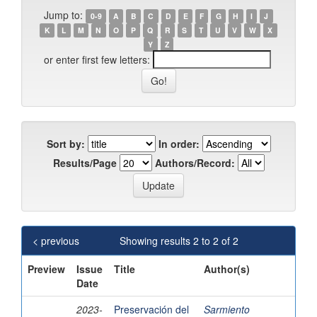
Jump to:
0-9
A
B
C
D
E
F
G
H
I
J
K
L
M
N
O
P
Q
R
S
T
U
V
W
X
Y
Z
or enter first few letters:
Sort by:
In order:
Results/Page
Authors/Record:
< previous
Showing results 2 to 2 of 2
Preview
Issue
Title
Author(s)
Date
2023-
Preservación del
Sarmiento