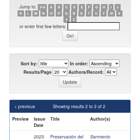
Jump to:
0-9
A
B
C
D
E
F
G
H
I
J
K
L
M
N
O
P
Q
R
S
T
U
V
W
X
Y
Z
or enter first few letters:
Sort by:
In order:
Results/Page
Authors/Record:
< previous
Showing results 2 to 2 of 2
Preview
Issue
Title
Author(s)
Date
2023-
Preservación del
Sarmiento