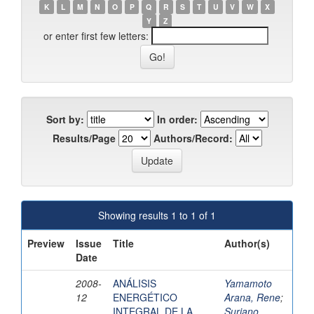
K
L
M
N
O
P
Q
R
S
T
U
V
W
X
Y
Z
or enter first few letters:
Sort by:
In order:
Results/Page
Authors/Record:
Showing results 1 to 1 of 1
Preview
Issue
Title
Author(s)
Date
2008-
ANÁLISIS
Yamamoto
12
ENERGÉTICO
Arana, Rene
;
INTEGRAL DE LA
Suriano