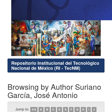
Repositorio Institucional del Tecnológico
Nacional de México (RI - TecNM)
Browsing by Author Suriano
García, José Antonio
Jump to:
0-9
A
B
C
D
E
F
G
H
I
J