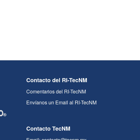
Contacto del RI-TecNM
Comentarios del RI-TecNM
Envíanos un Email al RI-TecNM
Contacto TecNM
Email: contacto@tecnm.mx