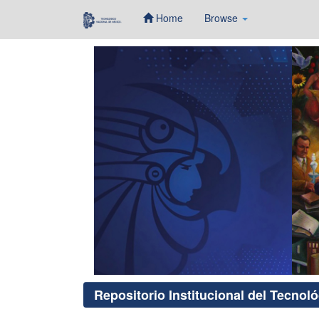
Home
Browse
Skip
navigation
Repositorio Institucional del Tecnol