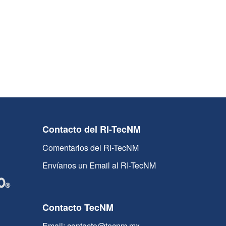
Contacto del RI-TecNM
Comentarios del RI-TecNM
Envíanos un Email al RI-TecNM
Contacto TecNM
Email: contacto@tecnm.mx