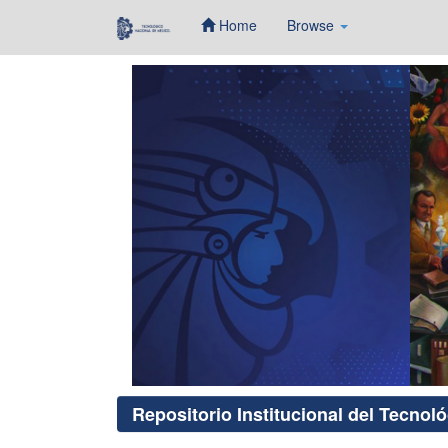
Home
Browse
Skip
navigation
Repositorio Institucional del Tecnol