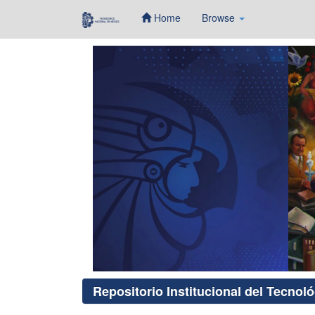
Home
Browse
Skip
navigation
Repositorio Institucional del Tecnol