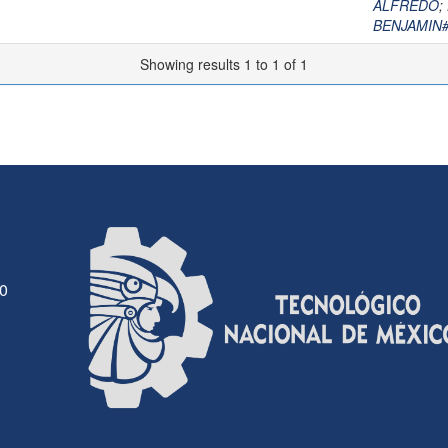
ALFREDO
;
BENJAMIN
Showing results 1 to 1 of 1
30