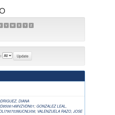
DO
U
V
W
X
Y
Z
:
DRIGUEZ, DIANA
RD850614MVZVDN01
;
GONZALEZ LEAL,
OLI790703MJCNLV06
;
VALENZUELA RAZO, JOSE