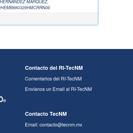
HERNANDEZ MARQUEZ,
#HEMB880329HMCRRN06
Contacto del RI-TecNM
Comentarios del RI-TecNM
Envíanos un Email al RI-TecNM
Contacto TecNM
Email: contacto@tecnm.mx