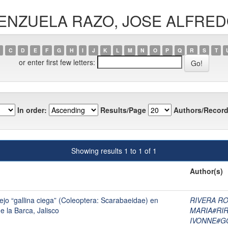
VALENZUELA RAZO, JOSE ALFRE
C
D
E
F
G
H
I
J
K
L
M
N
O
P
Q
R
S
T
or enter first few letters:
In order:
Results/Page
Authors/Record
Showing results 1 to 1 of 1
Author(s)
ejo “gallina ciega” (Coleoptera: Scarabaeidae) en
RIVERA RO
e la Barca, Jalisco
MARIA#RI
IVONNE#G