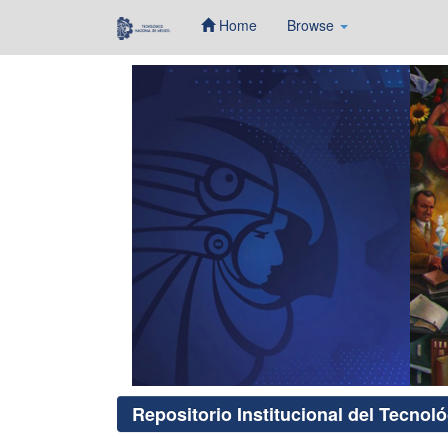
Home
Browse
Skip
navigation
Repositorio Institucional del Tecnol