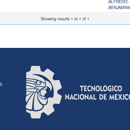
ALFREDO
;
BENJAMIN
Showing results 1 to 1 of 1
30