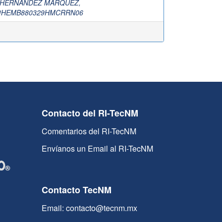
HERNANDEZ MARQUEZ,
#HEMB880329HMCRRN06
Contacto del RI-TecNM
Comentarios del RI-TecNM
Envíanos un Email al RI-TecNM
Contacto TecNM
Email: contacto@tecnm.mx