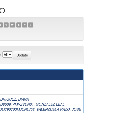
DO
U
V
W
X
Y
Z
:
DRIGUEZ, DIANA
RD850614MVZVDN01
;
GONZALEZ LEAL,
OLI790703MJCNLV06
;
VALENZUELA RAZO, JOSE