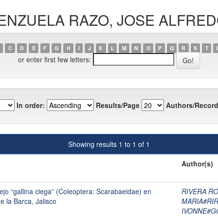
VALENZUELA RAZO, JOSE ALFRE
C
D
E
F
G
H
I
J
K
L
M
N
O
P
Q
R
S
T
or enter first few letters:
In order:
Results/Page
Authors/Record
Showing results 1 to 1 of 1
Author(s)
ejo “gallina ciega” (Coleoptera: Scarabaeidae) en
RIVERA RO
e la Barca, Jalisco
MARIA#RI
IVONNE#G