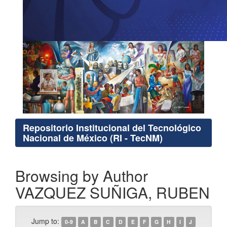
Repositorio Institucional del Tecnológico
Nacional de México (RI - TecNM)
Browsing by Author
VAZQUEZ SUÑIGA, RUBEN
Jump to:
0-9
A
B
C
D
E
F
G
H
I
J