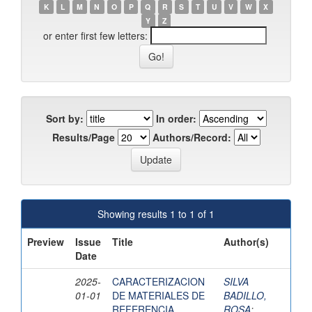
K
L
M
N
O
P
Q
R
S
T
U
V
W
X
Y
Z
or enter first few letters:
Sort by:
In order:
Results/Page
Authors/Record:
Showing results 1 to 1 of 1
Preview
Issue
Title
Author(s)
Date
2025-
CARACTERIZACION
SILVA
01-01
DE MATERIALES DE
BADILLO,
REFERENCIA
ROSA
;