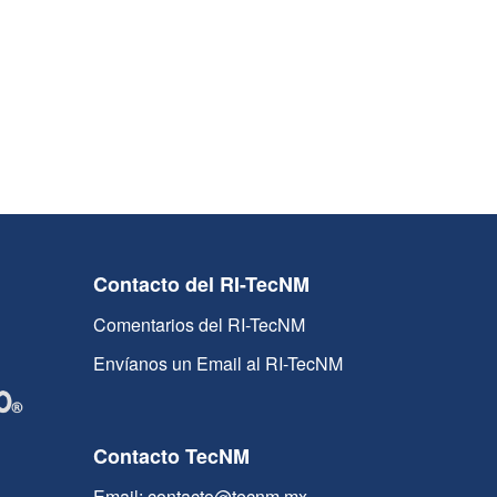
Contacto del RI-TecNM
Comentarios del RI-TecNM
Envíanos un Email al RI-TecNM
Contacto TecNM
Email: contacto@tecnm.mx