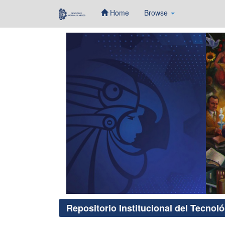
Home
Browse
Skip
navigation
Repositorio Institucional del Tecnol