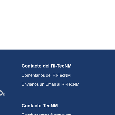
Contacto del RI-TecNM
Comentarios del RI-TecNM
Envíanos un Email al RI-TecNM
Contacto TecNM
Email: contacto@tecnm.mx