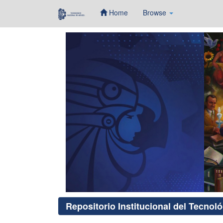
Home
Browse
Skip
navigation
Repositorio Institucional del Tecnol