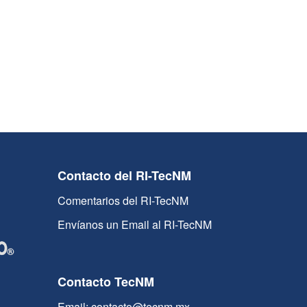
Contacto del RI-TecNM
Comentarios del RI-TecNM
Envíanos un Email al RI-TecNM
Contacto TecNM
Email: contacto@tecnm.mx