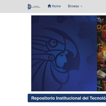
Home
Browse
Skip
navigation
Repositorio Institucional del Tecnol