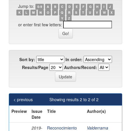
Jump to:
0-9
A
B
C
D
E
F
G
H
I
J
K
L
M
N
O
P
Q
R
S
T
U
V
W
X
Y
Z
or enter first few letters:
Sort by:
In order:
Results/Page
Authors/Record:
< previous
Showing results 2 to 2 of 2
Preview
Issue
Title
Author(s)
Date
2019-
Reconocimiento
Valderrama