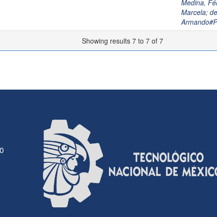
Medina, F
Marcela
;
de
Armando#
Showing results 7 to 7 of 7
30