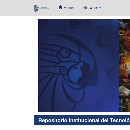
Home
Browse
Skip
navigation
Repositorio Institucional del Tecnol