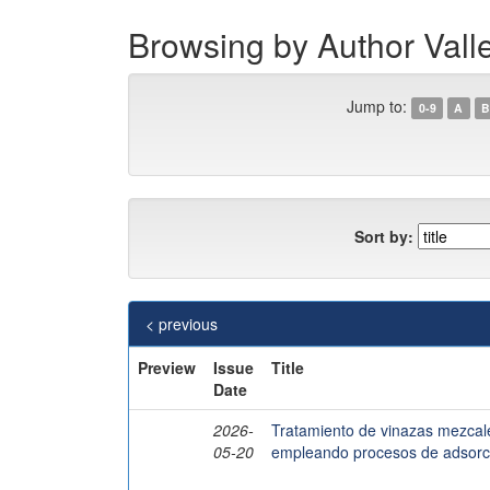
Browsing by Author Va
Jump to:
0-9
A
B
Sort by:
< previous
Preview
Issue
Title
Date
2026-
Tratamiento de vinazas mezcale
05-20
empleando procesos de adsorc