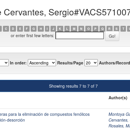
lle Cervantes, Sergio#VACS571
C
D
E
F
G
H
I
J
K
L
M
N
O
P
Q
R
S
T
or enter first few letters:
In order:
Results/Page
Authors/Record
Showing results 7 to 7 of 7
Author(s)
ras para la eliminación de compuestos fenólicos
Montoya G
ión-desorción
Cervantes
Rosales, 