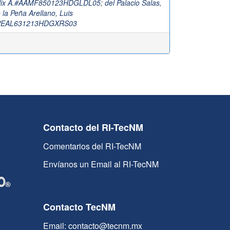
élix A.#AAMF850123HDGLDL05
;
del Palacio Salas,
 la Peña Arellano, Luis
PEAL631213HDGXRS03
Contacto del RI-TecNM
Comentarios del RI-TecNM
Envíanos un Email al RI-TecNM
Contacto TecNM
Email: contacto@tecnm.mx