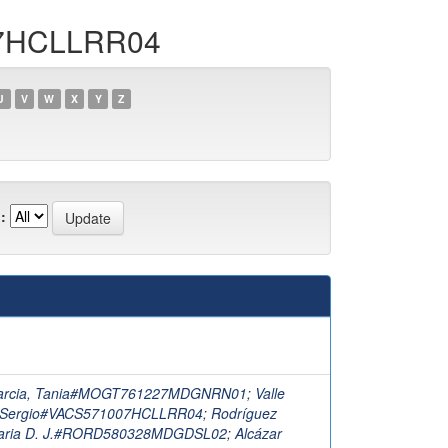
007HCLLRR04
U
V
W
X
Y
Z
:
arcia, Tania#MOGT761227MDGNRN01
;
Valle
, Sergio#VACS571007HCLLRR04
;
Rodríguez
Maria D. J.#RORD580328MDGDSL02
;
Alcázar