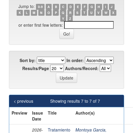
Jump to:
0-9
A
B
C
D
E
F
G
H
I
J
K
L
M
N
O
P
Q
R
S
T
U
V
W
X
Y
Z
or enter first few letters:
Sort by:
In order:
Results/Page
Authors/Record:
< previous
Showing results 7 to 7 of 7
Preview
Issue
Title
Author(s)
Date
2026-
Tratamiento
Montoya Garcia,