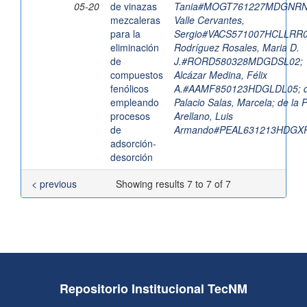
05-20
de vinazas
Tania#MOGT761227MDGNR
mezcaleras
Valle Cervantes,
para la
Sergio#VACS571007HCLLRR
eliminación
Rodríguez Rosales, Maria D.
de
J.#RORD580328MDGDSL02
;
compuestos
Alcázar Medina, Félix
fenólicos
A.#AAMF850123HDGLDL05
;
empleando
Palacio Salas, Marcela
;
de la 
procesos
Arellano, Luis
de
Armando#PEAL631213HDGX
adsorción-
desorción
< previous
Showing results 7 to 7 of 7
Repositorio Institucional TecNM