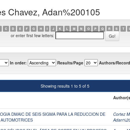
les Chavez, Adan%200105
C
D
E
F
G
H
I
J
K
L
M
N
O
P
Q
R
S
T
or enter first few letters:
In order:
Results/Page
Authors/Record
Showing results 1 to 5 of 5
Author(s
OGIA DMAIC DE SEIS SIGMA PARA LA REDUCCION DE
Cortez M
 AUTOMOTRICES
Adan%2