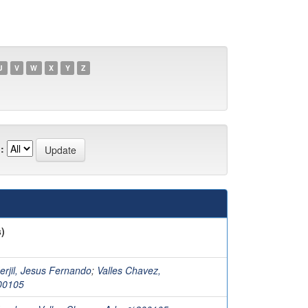
U
V
W
X
Y
Z
:
)
erjil, Jesus Fernando
;
Valles Chavez,
00105