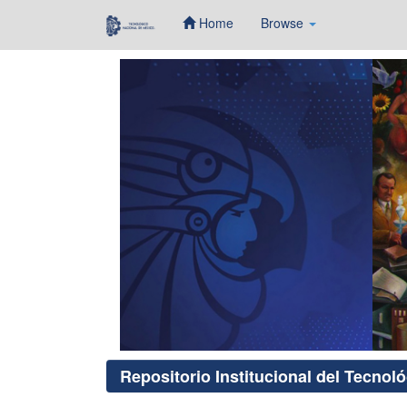
Home
Browse
Skip
navigation
Repositorio Institucional del Tecnol