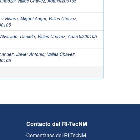
Mendoza
;
Valles Chavez, Adan%200105
z Rivera, Miguel Angel
;
Valles Chavez,
00105
 Alvarado, Daniela
;
Valles Chavez, Adan%200105
andez, Javier Antonio
;
Valles Chavez,
00105
Contacto del RI-TecNM
Comentarios del RI-TecNM