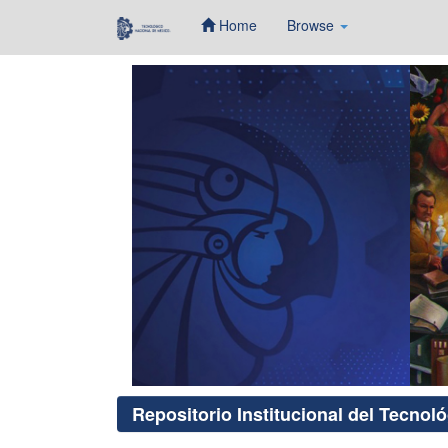
Home
Browse
Skip
navigation
Repositorio Institucional del Tecnol