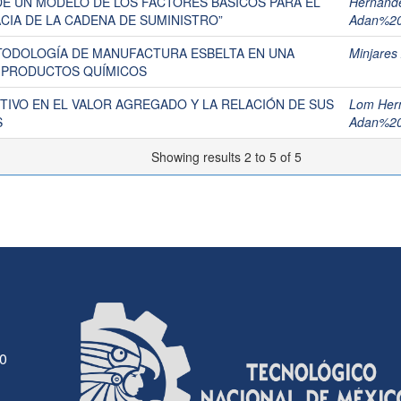
E UN MODELO DE LOS FACTORES BÁSICOS PARA EL
Hernande
CIA DE LA CADENA DE SUMINISTRO”
Adan%2
TODOLOGÍA DE MANUFACTURA ESBELTA EN UNA
Minjares
 PRODUCTOS QUÍMICOS
ITIVO EN EL VALOR AGREGADO Y LA RELACIÓN DE SUS
Lom Hern
S
Adan%2
Showing results 2 to 5 of 5
30