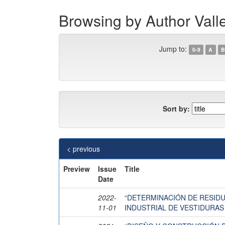
Browsing by Author Val
Jump to:
0-9
A
B
Sort by:
< previous
Preview
Issue
Title
Date
2022-
“DETERMINACIÓN DE RESID
11-01
INDUSTRIAL DE VESTIDURA