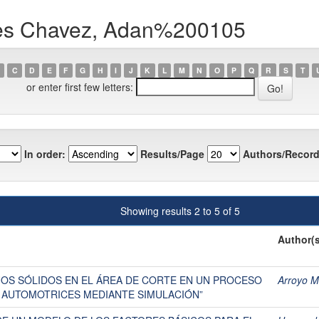
les Chavez, Adan%200105
C
D
E
F
G
H
I
J
K
L
M
N
O
P
Q
R
S
T
or enter first few letters:
In order:
Results/Page
Authors/Record
Showing results 2 to 5 of 5
Author(s
UOS SÓLIDOS EN EL ÁREA DE CORTE EN UN PROCESO
Arroyo 
S AUTOMOTRICES MEDIANTE SIMULACIÓN”