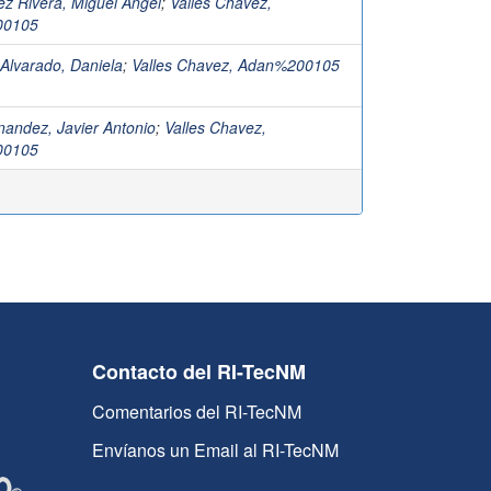
z Rivera, Miguel Angel
;
Valles Chavez,
00105
 Alvarado, Daniela
;
Valles Chavez, Adan%200105
andez, Javier Antonio
;
Valles Chavez,
00105
Contacto del RI-TecNM
Comentarios del RI-TecNM
Envíanos un Email al RI-TecNM