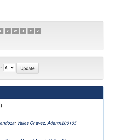
U
V
W
X
Y
Z
:
)
Mendoza
;
Valles Chavez, Adan%200105