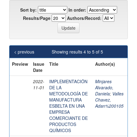
Sort by:
In order:
Results/Page
Authors/Record:
< previous
Showing results 4 to 5 of 5
Preview
Issue
Title
Author(s)
Date
2022-
IMPLEMENTACIÓN
Minjares
11-01
DE LA
Alvarado,
METODOLOGÍA DE
Daniela
;
Valles
MANUFACTURA
Chavez,
ESBELTA EN UNA
Adan%200105
EMPRESA
COMERCIANTE DE
PRODUCTOS
QUÍMICOS