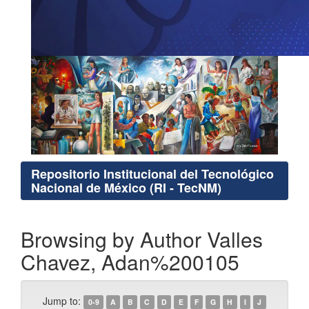
Repositorio Institucional del Tecnológico
Nacional de México (RI - TecNM)
Browsing by Author Valles
Chavez, Adan%200105
Jump to:
0-9
A
B
C
D
E
F
G
H
I
J