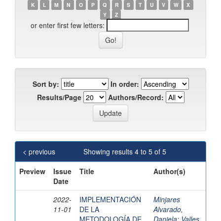
K
L
M
N
O
P
Q
R
S
T
U
V
W
X
Y
Z
or enter first few letters:
Sort by:
In order:
Results/Page
Authors/Record:
< previous
Showing results 4 to 5 of 5
Preview
Issue
Title
Author(s)
Date
2022-
IMPLEMENTACIÓN
Minjares
11-01
DE LA
Alvarado,
METODOLOGÍA DE
Daniela
;
Valles