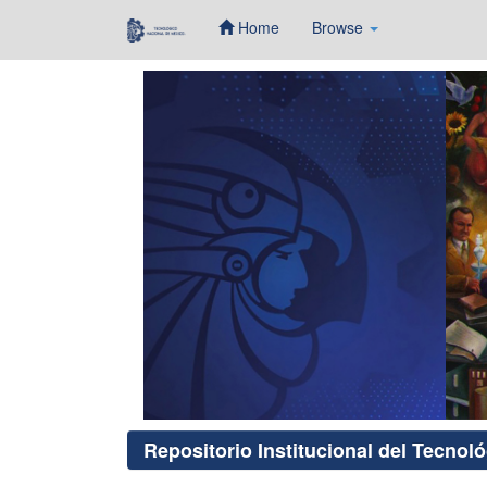
Home
Browse
Skip
navigation
Repositorio Institucional del Tecnol