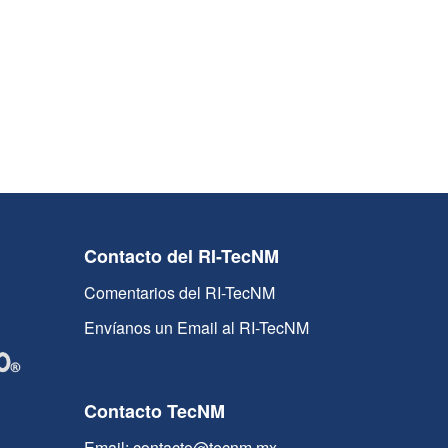
Contacto del RI-TecNM
Comentarios del RI-TecNM
Envíanos un Email al RI-TecNM
Contacto TecNM
Email: contacto@tecnm.mx