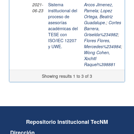
2021-
Sistema
Arcos Jimenez,
06-23
institucional del
Pamela
;
Lopez
proceso de
Ortega, Beatriz
asesorías
Guadalupe.
;
Cortes
académicas del
Barrera,
TESE con
Griselda%234982
;
ISO/IEC 12207
Flores Flores,
y UWE.
Mercedes%234984
;
Wong Cohen,
Xochitl
Raquel%398881
Showing results 1 to 3 of 3
Repositorio Institucional TecNM
Dirección