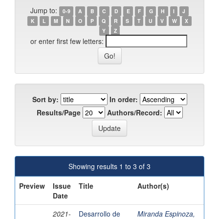
Jump to:
0-9
A
B
C
D
E
F
G
H
I
J
K
L
M
N
O
P
Q
R
S
T
U
V
W
X
Y
Z
or enter first few letters:
Sort by:
In order:
Results/Page
Authors/Record:
Showing results 1 to 3 of 3
Preview
Issue
Title
Author(s)
Date
2021-
Desarrollo de
Miranda Espinoza,