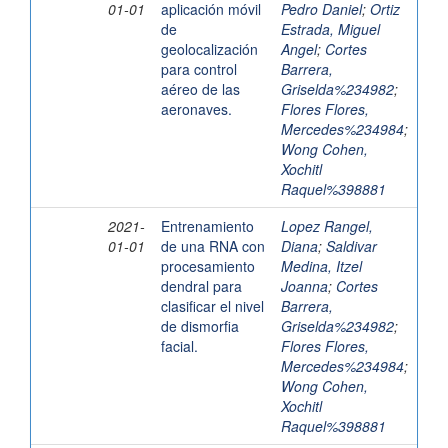
01-01
aplicación móvil
Pedro Daniel
;
Ortiz
de
Estrada, Miguel
geolocalización
Angel
;
Cortes
para control
Barrera,
aéreo de las
Griselda%234982
;
aeronaves.
Flores Flores,
Mercedes%234984
;
Wong Cohen,
Xochitl
Raquel%398881
2021-
Entrenamiento
Lopez Rangel,
01-01
de una RNA con
Diana
;
Saldivar
procesamiento
Medina, Itzel
dendral para
Joanna
;
Cortes
clasificar el nivel
Barrera,
de dismorfia
Griselda%234982
;
facial.
Flores Flores,
Mercedes%234984
;
Wong Cohen,
Xochitl
Raquel%398881