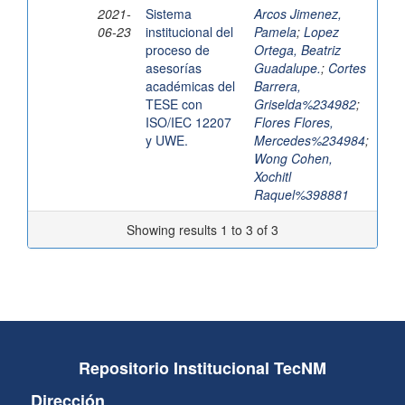
2021-
Sistema
Arcos Jimenez,
06-23
institucional del
Pamela
;
Lopez
proceso de
Ortega, Beatriz
asesorías
Guadalupe.
;
Cortes
académicas del
Barrera,
TESE con
Griselda%234982
;
ISO/IEC 12207
Flores Flores,
y UWE.
Mercedes%234984
;
Wong Cohen,
Xochitl
Raquel%398881
Showing results 1 to 3 of 3
Repositorio Institucional TecNM
Dirección